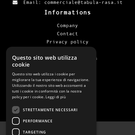
Email:
commerciale@tabula-rasa.it
Informations
Company
Contact
Privacy policy
Cookie policy
Questo sito web utilizza
Terms and conditions
cookie
Categories
Questo sito web utilizza i cookie per
migliorare la tua esperienza di navigazione.
Man
Utilizzando il nostro sito web acconsenti a
Woman
tutti i cookie in conformità con la nostra
policy per i cookie.
Leggi di più
STRETTAMENTE NECESSARI
PERFORMANCE
TARGETING